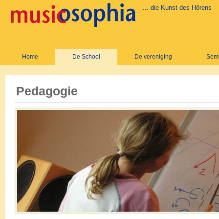
... die Kunst des Hörens
Home
De School
De vereniging
Semi
Pedagogie