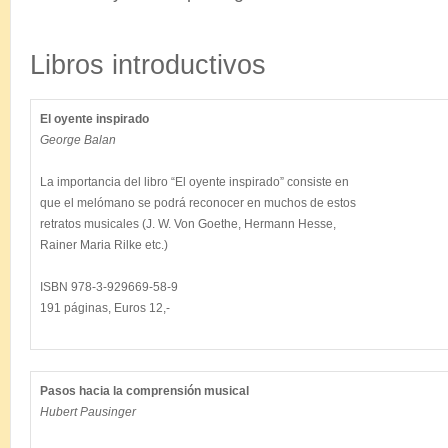
.
Libros introductivos
El oyente inspirado
George Balan
La importancia del libro “El oyente inspirado” consiste en

que el melómano se podrá reconocer en muchos de estos

retratos musicales (J. W. Von Goethe, Hermann Hesse,

Rainer Maria Rilke etc.) 

ISBN 978-3-929669-58-9

191 páginas, Euros 12,-

Pasos hacia la comprensión musical
Hubert Pausinger