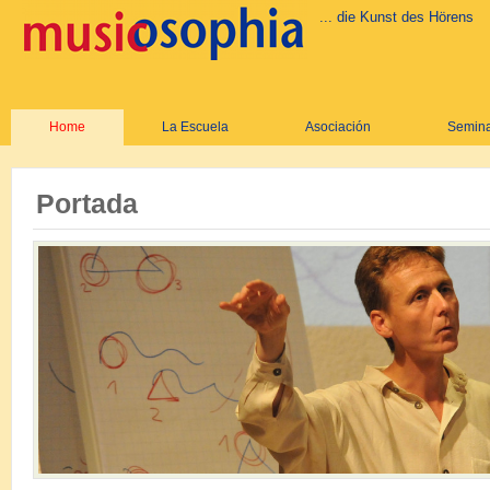
... die Kunst des Hörens
Home
La Escuela
Asociación
Semina
Portada