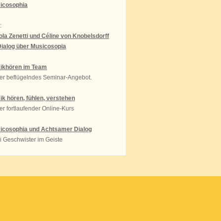
icosophia
:
ola Zenetti und Céline von Knobelsdorff
Dialog über Musicosopia
ikhören im Team
er beflügelndes Seminar-Angebot.
ik hören, fühlen, verstehen
r fortlaufender Online-Kurs
icosophia und Achtsamer Dialog
i Geschwister im Geiste