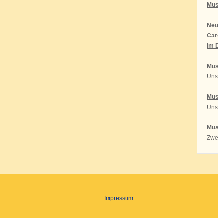
Mus
Neu
Car
im 
Mus
Uns
Mus
Unse
Mus
Zwe
Impressum