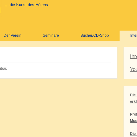
... die Kunst des Hörens
Der Verein
Seminare
Bücher/CD-Shop
Inte
Ih
gbar.
Yo
Die
erkl
Pro
Mus
Die